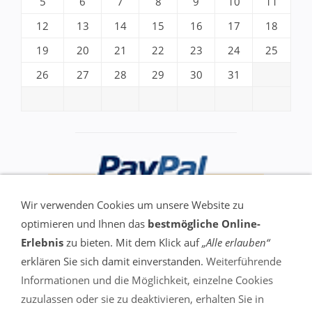
5
6
7
8
9
10
11
12
13
14
15
16
17
18
19
20
21
22
23
24
25
26
27
28
29
30
31
Wir verwenden Cookies um unsere Website zu
optimieren und Ihnen das
bestmögliche Online-
Erlebnis
zu bieten. Mit dem Klick auf
„Alle erlauben“
erklären Sie sich damit einverstanden.
Weiterführende
Informationen und die Möglichkeit, einzelne Cookies
VERTRAG WIDERRUFEN
zuzulassen oder sie zu deaktivieren, erhalten Sie in