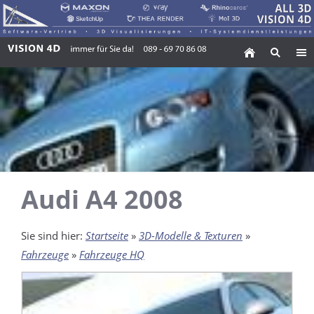
Audi A4 2008
Sie sind hier:
Startseite
»
3D-Modelle & Texturen
»
Fahrzeuge
»
Fahrzeuge HQ