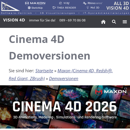
Cinema 4D
Demoversionen
Sie sind hier:
Startseite
»
Maxon (Cinema 4D, Redshift,
Red Giant, ZBrush)
»
Demoversionen