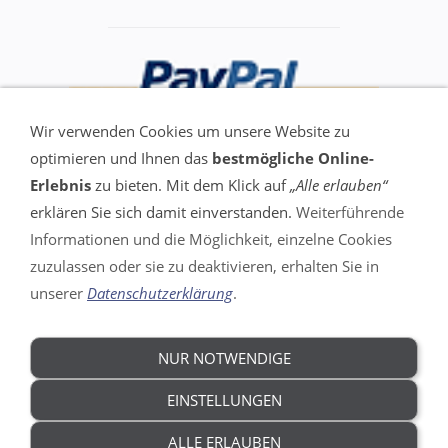
Wir verwenden Cookies um unsere Website zu
optimieren und Ihnen das
bestmögliche Online-
Erlebnis
zu bieten. Mit dem Klick auf
„Alle erlauben“
erklären Sie sich damit einverstanden.
Weiterführende
Informationen und die Möglichkeit, einzelne Cookies
VERTRAG WIDERRUFEN
zuzulassen oder sie zu deaktivieren, erhalten Sie in
unserer
Datenschutzerklärung
.
Impressum
AGB
Widerrufsrecht
NUR NOTWENDIGE
DSGVO
Datenschutz
EINSTELLUNGEN
Versandkosten
ALLE ERLAUBEN
Hilfe