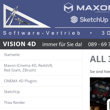
Startseite
ALL 
Maxon (Cinema 4D, Redshift,
Red Giant, ZBrush)
Sie sind hie
CINEMA 4D Plugins
MAXON ONE
SketchUp
CINEMA 4D
Power Reducer
Thea Render
REDSHIFT
Advanced PolySplit
Was ist neu?
Dokumentation
Schulung