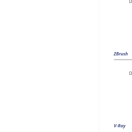
D
ZBrush
D
V-Ray