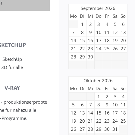
!
September 2026
Mo
Di
Mi
Do
Fr
Sa
So
1
2
3
4
5
6
7
8
9
10
11
12
13
14
15
16
17
18
19
20
SKETCHUP
21
22
23
24
25
26
27
28
29
30
SketchUp
3D für alle
Oktober 2026
V-RAY
Mo
Di
Mi
Do
Fr
Sa
So
1
2
3
4
 - produktionserprobte
5
6
7
8
9
10
11
e für nahezu alle
12
13
14
15
16
17
18
D-Programme.
19
20
21
22
23
24
25
26
27
28
29
30
31