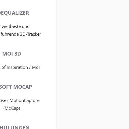
DEQUALIZER
 weltbeste und
führende 3D-Tracker
MOI 3D
of Inspiration / MoI
 SOFT MOCAP
oses MotionCapture
(MoCap)
CHULUNGEN