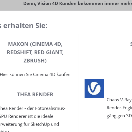
Denn, Vision 4D Kunden bekommen immer mehr
 erhalten Sie:
MAXON (CINEMA 4D,
REDSHIFT, RED GIANT,
ZBRUSH)
Hier können Sie Cinema 4D kaufen
THEA RENDER
Chaos V-Ray
Render-Engin
Thea Render - der Fotorealismus-
gängigen 3
GPU Renderer ist die ideale
Erweiterung für SketchUp und