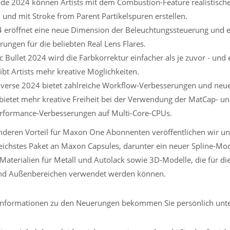
ode 2024 können Artists mit dem Combustion-Feature realistisc
 und mit Stroke from Parent Partikelspuren erstellen.
 eröffnet eine neue Dimension der Beleuchtungssteuerung und 
rungen für die beliebten Real Lens Flares.
 Bullet 2024 wird die Farbkorrektur einfacher als je zuvor - und 
ibt Artists mehr kreative Möglichkeiten.
verse 2024 bietet zahlreiche Workflow-Verbesserungen und neue
 bietet mehr kreative Freiheit bei der Verwendung der MatCap- un
rformance-Verbesserungen auf Multi-Core-CPUs.
nderen Vorteil für Maxon One Abonnenten veröffentlichen wir un
ichstes Paket an Maxon Capsules, darunter ein neuer Spline-Modi
-Materialien für Metall und Autolack sowie 3D-Modelle, die für di
nd Außenbereichen verwendet werden können.
Informationen zu den Neuerungen bekommen Sie persönlich unter