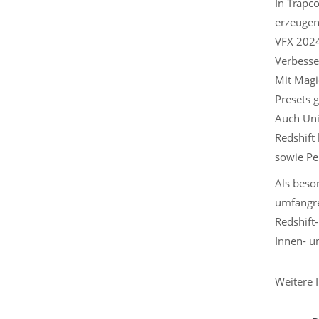
In Trapc
erzeugen
VFX 2024
Verbesse
Mit Magic
Presets g
Auch Uni
Redshift
sowie Pe
Als beso
umfangre
Redshift
Innen- u
Weitere 