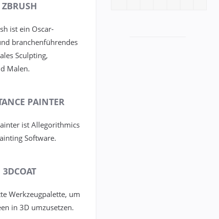
ZBRUSH
h ist ein Oscar-
und branchenführendes
tales Sculpting,
d Malen.
TANCE PAINTER
inter ist Allegorithmics
ainting Software.
3DCOAT
te Werkzeugpalette, um
deen in 3D umzusetzen.