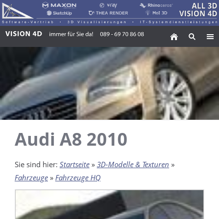
Audi A8 2010
Sie sind hier:
Startseite
»
3D-Modelle & Texturen
»
Fahrzeuge
»
Fahrzeuge HQ