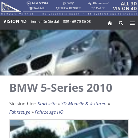
BMW 5-Series 2010
Sie sind hier:
Startseite
»
3D-Modelle & Texturen
»
Fahrzeuge
»
Fahrzeuge HQ