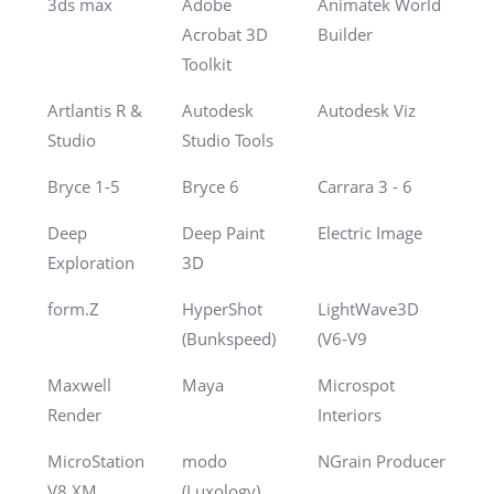
3ds max
Adobe
Animatek World
Acrobat 3D
Builder
Toolkit
Artlantis R &
Autodesk
Autodesk Viz
Studio
Studio Tools
Bryce 1-5
Bryce 6
Carrara 3 - 6
Deep
Deep Paint
Electric Image
Exploration
3D
form.Z
HyperShot
LightWave3D
(Bunkspeed)
(V6-V9
Maxwell
Maya
Microspot
Render
Interiors
MicroStation
modo
NGrain Producer
V8 XM
(Luxology)