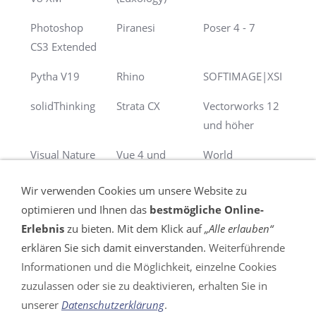
Photoshop
Piranesi
Poser 4 - 7
CS3 Extended
Pytha V19
Rhino
SOFTIMAGE|XSI
solidThinking
Strata CX
Vectorworks 12
und höher
Visual Nature
Vue 4 und
World
Studio
höher
Construction Set
Wir verwenden Cookies um unsere Website zu
optimieren und Ihnen das
bestmögliche Online-
Erlebnis
zu bieten. Mit dem Klick auf
„Alle erlauben“
erklären Sie sich damit einverstanden.
Weiterführende
Informationen und die Möglichkeit, einzelne Cookies
VERTRAG WIDERRUFEN
zuzulassen oder sie zu deaktivieren, erhalten Sie in
unserer
Datenschutzerklärung
.
Impressum