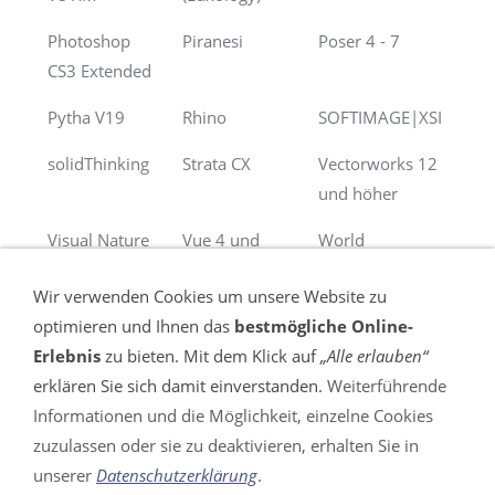
Photoshop
Piranesi
Poser 4 - 7
CS3 Extended
Pytha V19
Rhino
SOFTIMAGE|XSI
solidThinking
Strata CX
Vectorworks 12
und höher
Visual Nature
Vue 4 und
World
Studio
höher
Construction Set
Wir verwenden Cookies um unsere Website zu
optimieren und Ihnen das
bestmögliche Online-
Erlebnis
zu bieten. Mit dem Klick auf
„Alle erlauben“
erklären Sie sich damit einverstanden.
Weiterführende
Informationen und die Möglichkeit, einzelne Cookies
VERTRAG WIDERRUFEN
zuzulassen oder sie zu deaktivieren, erhalten Sie in
unserer
Datenschutzerklärung
.
Impressum