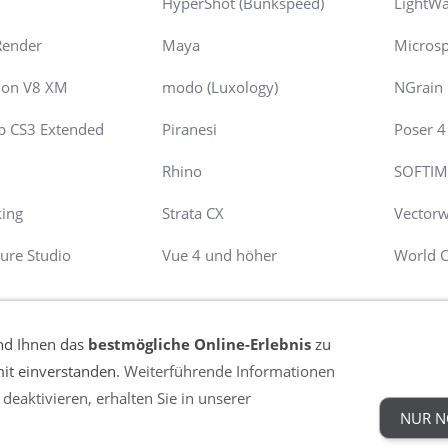
HyperShot (Bunkspeed)
LightW
Render
Maya
Microsp
ion V8 XM
modo (Luxology)
NGrain
p CS3 Extended
Piranesi
Poser 4 
9
Rhino
SOFTIM
king
Strata CX
Vectorw
ture Studio
Vue 4 und höher
World C
nd Ihnen das
bestmögliche Online-Erlebnis
zu
mit einverstanden.
Weiterführende Informationen
VERTRAG WIDERRUFEN
deaktivieren, erhalten Sie in unserer
NUR N
AGB
Widerrufsrecht
DSGVO
Datenschutz
Versandkost