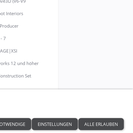
ave3D (V6-V9
ot Interiors
 Producer
- 7
AGE|XSI
orks 12 und höher
onstruction Set
OTWENDIGE
EINSTELLUNGEN
ALLE ERLAUBEN
en
Hilfe