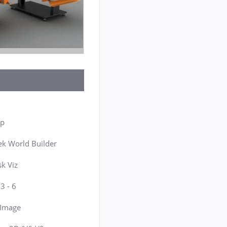
up
k World Builder
k Viz
3 - 6
c Image