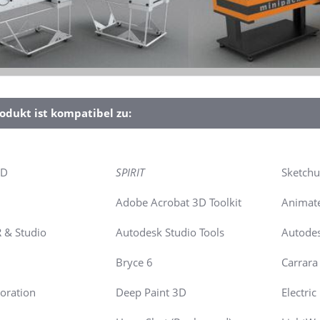
odukt ist kompatibel zu:
4D
SPIRIT
Sketch
Adobe Acrobat 3D Toolkit
Animate
R & Studio
Autodesk Studio Tools
Autodes
Bryce 6
Carrara 
oration
Deep Paint 3D
Electri