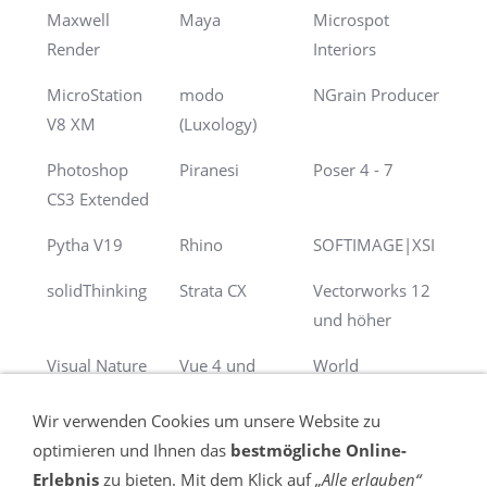
Maxwell
Maya
Microspot
Render
Interiors
MicroStation
modo
NGrain Producer
V8 XM
(Luxology)
Photoshop
Piranesi
Poser 4 - 7
CS3 Extended
Pytha V19
Rhino
SOFTIMAGE|XSI
solidThinking
Strata CX
Vectorworks 12
und höher
Visual Nature
Vue 4 und
World
Studio
höher
Construction Set
Wir verwenden Cookies um unsere Website zu
optimieren und Ihnen das
bestmögliche Online-
Erlebnis
zu bieten. Mit dem Klick auf
„Alle erlauben“