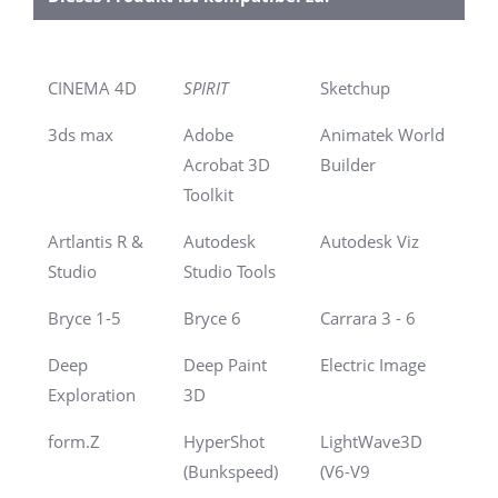
CINEMA 4D
SPIRIT
Sketchup
3ds max
Adobe
Animatek World
Acrobat 3D
Builder
Toolkit
Artlantis R &
Autodesk
Autodesk Viz
Studio
Studio Tools
Bryce 1-5
Bryce 6
Carrara 3 - 6
Deep
Deep Paint
Electric Image
Exploration
3D
form.Z
HyperShot
LightWave3D
(Bunkspeed)
(V6-V9