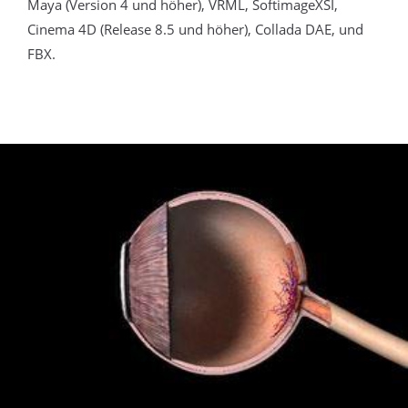
Maya (Version 4 und höher), VRML, SoftimageXSI,
Cinema 4D (Release 8.5 und höher), Collada DAE, und
FBX.