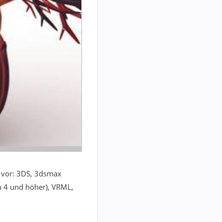
n vor: 3DS, 3dsmax
n 4 und höher), VRML,