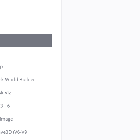
up
k World Builder
k Viz
3 - 6
c Image
ave3D (V6-V9