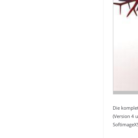
Die komplet
(Version 4 
SoftimageXS