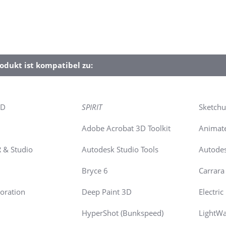
odukt ist kompatibel zu:
4D
SPIRIT
Sketch
Adobe Acrobat 3D Toolkit
Animate
R & Studio
Autodesk Studio Tools
Autodes
Bryce 6
Carrara 
oration
Deep Paint 3D
Electri
HyperShot (Bunkspeed)
LightW