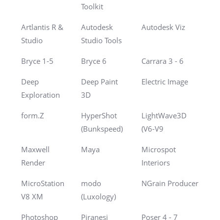
Toolkit
Artlantis R &
Autodesk
Autodesk Viz
Studio
Studio Tools
Bryce 1-5
Bryce 6
Carrara 3 - 6
Deep
Deep Paint
Electric Image
Exploration
3D
form.Z
HyperShot
LightWave3D
(Bunkspeed)
(V6-V9
Maxwell
Maya
Microspot
Render
Interiors
MicroStation
modo
NGrain Producer
V8 XM
(Luxology)
Photoshop
Piranesi
Poser 4 - 7