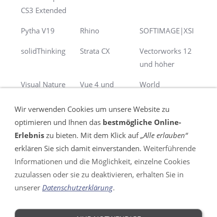
CS3 Extended
Pytha V19
Rhino
SOFTIMAGE|XSI
solidThinking
Strata CX
Vectorworks 12
und höher
Visual Nature
Vue 4 und
World
Studio
höher
Construction Set
Wir verwenden Cookies um unsere Website zu
optimieren und Ihnen das
bestmögliche Online-
Erlebnis
zu bieten. Mit dem Klick auf
„Alle erlauben“
erklären Sie sich damit einverstanden.
Weiterführende
Informationen und die Möglichkeit, einzelne Cookies
VERTRAG WIDERRUFEN
zuzulassen oder sie zu deaktivieren, erhalten Sie in
unserer
Datenschutzerklärung
.
Impressum
AGB
Widerrufsrecht