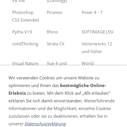
V8 XM
(Luxology)
Photoshop
Piranesi
Poser 4 - 7
CS3 Extended
Pytha V19
Rhino
SOFTIMAGE|XSI
solidThinking
Strata CX
Vectorworks 12
und höher
Visual Nature
Vue 4 und
World
Studio
höher
Construction Set
Wir verwenden Cookies um unsere Website zu
optimieren und Ihnen das
bestmögliche Online-
Erlebnis
zu bieten. Mit dem Klick auf
„Alle erlauben“
erklären Sie sich damit einverstanden.
Weiterführende
Informationen und die Möglichkeit, einzelne Cookies
VERTRAG WIDERRUFEN
zuzulassen oder sie zu deaktivieren, erhalten Sie in
unserer
Datenschutzerklärung
.
Impressum