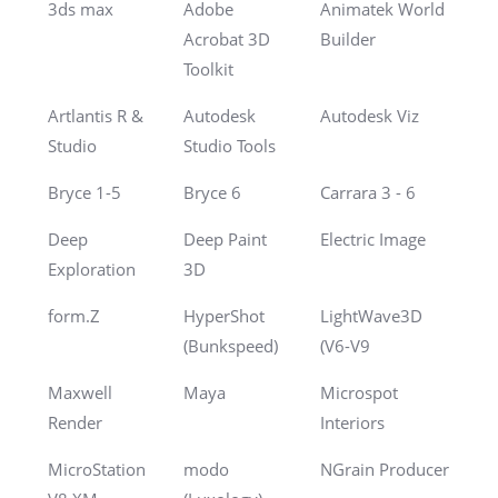
3ds max
Adobe
Animatek World
Acrobat 3D
Builder
Toolkit
Artlantis R &
Autodesk
Autodesk Viz
Studio
Studio Tools
Bryce 1-5
Bryce 6
Carrara 3 - 6
Deep
Deep Paint
Electric Image
Exploration
3D
form.Z
HyperShot
LightWave3D
(Bunkspeed)
(V6-V9
Maxwell
Maya
Microspot
Render
Interiors
MicroStation
modo
NGrain Producer