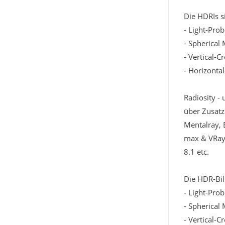
Die HDRIs s
- Light-Pro
- Spherical
- Vertical-C
- Horizonta
Radiosity -
über Zusatz
Mentalray, 
max & VRay,
8.1 etc.
Die HDR-Bil
- Light-Pro
- Spherical
- Vertical-C