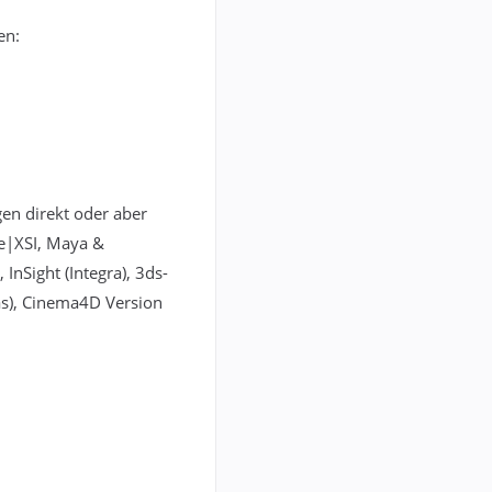
en:
en direkt oder aber
ge|XSI, Maya &
InSight (Integra), 3ds-
as), Cinema4D Version