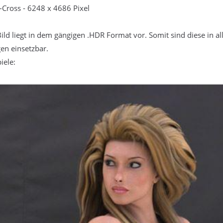
l-Cross - 6248 x 4686 Pixel
ild liegt in dem gängigen .HDR Format vor. Somit sind diese in a
n einsetzbar.
iele: