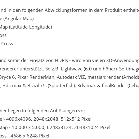
ind in den folgenden Abwicklungsformen in dem Produkt enthalt
be (Angular Map)
 Map (Latitude-Longitude)
ross
l-Cross
 und somit der Einsatz von HDRIs - wird von vielen 3D-Anwendung
renderer unterstützt. So z.B. Lightwave (6.0 und höher), Softima
Bryce 6, Pixar RenderMan, Autodesk VIZ, messiah:render (Arnold), 
 3ds-max & Brazil r/s (Splutterfish), 3ds-max & finalRender (Ceb
der liegen in folgenden Auflösungen vor:
be - 4096x4096, 2048x2048, 512x512 Pixel
 Map - 10.000 x 5.000, 6248x3124, 2048x1024 Pixel
ross - 4686 x 6248 Pixel