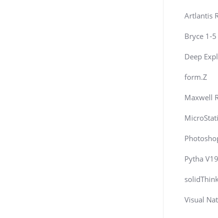
Artlantis 
Bryce 1-5
Deep Expl
form.Z
Maxwell 
MicroStat
Photosho
Pytha V1
solidThin
Visual Na