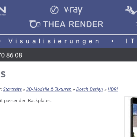
s
r:
Startseite
»
3D-Modelle & Texturen
»
Dosch Design
»
HDRI
t passenden Backplates.