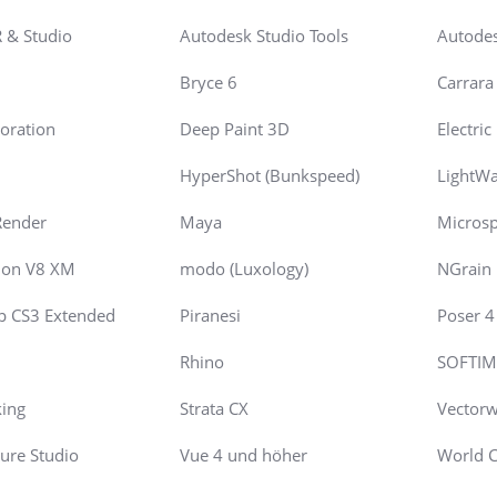
R & Studio
Autodesk Studio Tools
Autodes
Bryce 6
Carrara 
oration
Deep Paint 3D
Electri
HyperShot (Bunkspeed)
LightW
Render
Maya
Microsp
ion V8 XM
modo (Luxology)
NGrain
p CS3 Extended
Piranesi
Poser 4 
9
Rhino
SOFTIM
king
Strata CX
Vectorw
ture Studio
Vue 4 und höher
World C