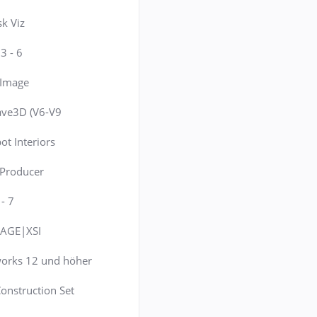
k Viz
3 - 6
c Image
ave3D (V6-V9
ot Interiors
 Producer
- 7
AGE|XSI
orks 12 und höher
onstruction Set