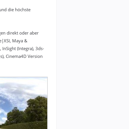
 und die höchste
en direkt oder aber
ge|XSI, Maya &
InSight (Integra), 3ds-
as), Cinema4D Version