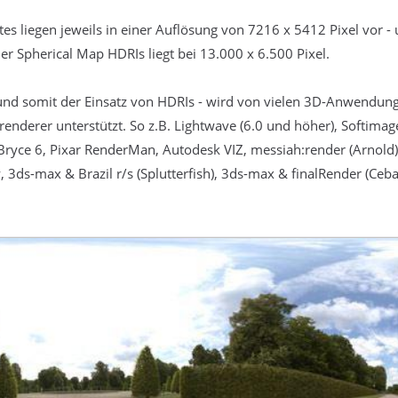
tes liegen jeweils in einer Auflösung von 7216 x 5412 Pixel vor -
er Spherical Map HDRIs liegt bei 13.000 x 6.500 Pixel.
 und somit der Einsatz von HDRIs - wird von vielen 3D-Anwendung
renderer unterstützt. So z.B. Lightwave (6.0 und höher), Softima
Bryce 6, Pixar RenderMan, Autodesk VIZ, messiah:render (Arnold), 
 3ds-max & Brazil r/s (Splutterfish), 3ds-max & finalRender (Ceb