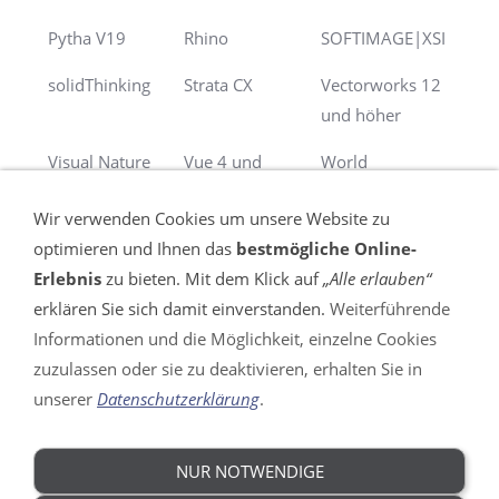
Pytha V19
Rhino
SOFTIMAGE|XSI
solidThinking
Strata CX
Vectorworks 12
und höher
Visual Nature
Vue 4 und
World
Studio
höher
Construction Set
Wir verwenden Cookies um unsere Website zu
optimieren und Ihnen das
bestmögliche Online-
Erlebnis
zu bieten. Mit dem Klick auf
„Alle erlauben“
erklären Sie sich damit einverstanden.
Weiterführende
Informationen und die Möglichkeit, einzelne Cookies
VERTRAG WIDERRUFEN
zuzulassen oder sie zu deaktivieren, erhalten Sie in
unserer
Datenschutzerklärung
.
Impressum
AGB
Widerrufsrecht
NUR NOTWENDIGE
DSGVO