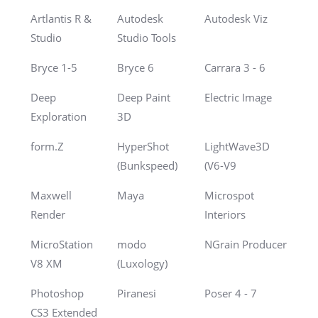
Artlantis R &
Autodesk
Autodesk Viz
Studio
Studio Tools
Bryce 1-5
Bryce 6
Carrara 3 - 6
Deep
Deep Paint
Electric Image
Exploration
3D
form.Z
HyperShot
LightWave3D
(Bunkspeed)
(V6-V9
Maxwell
Maya
Microspot
Render
Interiors
MicroStation
modo
NGrain Producer
V8 XM
(Luxology)
Photoshop
Piranesi
Poser 4 - 7
CS3 Extended