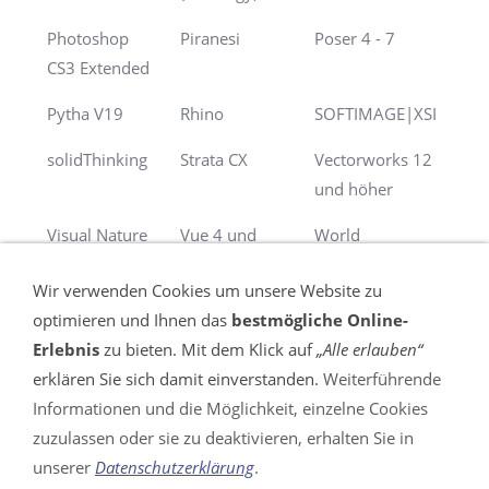
Photoshop
Piranesi
Poser 4 - 7
CS3 Extended
Pytha V19
Rhino
SOFTIMAGE|XSI
solidThinking
Strata CX
Vectorworks 12
und höher
Visual Nature
Vue 4 und
World
Studio
höher
Construction Set
Wir verwenden Cookies um unsere Website zu
optimieren und Ihnen das
bestmögliche Online-
Erlebnis
zu bieten. Mit dem Klick auf
„Alle erlauben“
erklären Sie sich damit einverstanden.
Weiterführende
Informationen und die Möglichkeit, einzelne Cookies
VERTRAG WIDERRUFEN
zuzulassen oder sie zu deaktivieren, erhalten Sie in
unserer
Datenschutzerklärung
.
Impressum