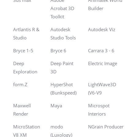
Acrobat 3D
Builder
Toolkit
Artlantis R &
Autodesk
Autodesk Viz
Studio
Studio Tools
Bryce 1-5
Bryce 6
Carrara 3 - 6
Deep
Deep Paint
Electric Image
Exploration
3D
form.Z
HyperShot
LightWave3D
(Bunkspeed)
(V6-V9
Maxwell
Maya
Microspot
Render
Interiors
MicroStation
modo
NGrain Producer
V8 XM
(Luxology)