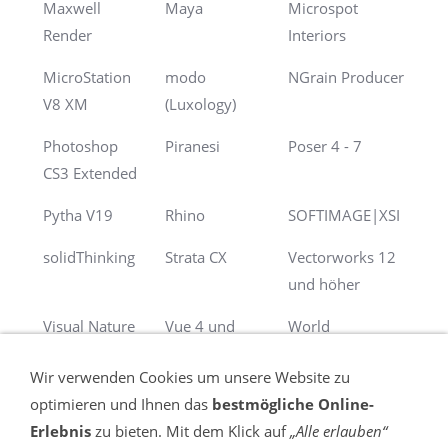
Maxwell
Maya
Microspot
Render
Interiors
MicroStation
modo
NGrain Producer
V8 XM
(Luxology)
Photoshop
Piranesi
Poser 4 - 7
CS3 Extended
Pytha V19
Rhino
SOFTIMAGE|XSI
solidThinking
Strata CX
Vectorworks 12
und höher
Visual Nature
Vue 4 und
World
Studio
höher
Construction Set
Wir verwenden Cookies um unsere Website zu
optimieren und Ihnen das
bestmögliche Online-
Erlebnis
zu bieten. Mit dem Klick auf
„Alle erlauben“