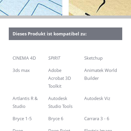
Dieses Produkt ist kompatibel zu:
CINEMA 4D
SPIRIT
Sketchup
3ds max
Adobe
Animatek World
Acrobat 3D
Builder
Toolkit
Artlantis R &
Autodesk
Autodesk Viz
Studio
Studio Tools
Bryce 1-5
Bryce 6
Carrara 3 - 6
Deep
Deep Paint
Electric Image