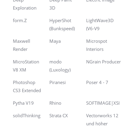
Exploration
3D
form.Z
HyperShot
LightWave3D
(Bunkspeed)
(V6-V9
Maxwell
Maya
Microspot
Render
Interiors
MicroStation
modo
NGrain Producer
V8 XM
(Luxology)
Photoshop
Piranesi
Poser 4 - 7
CS3 Extended
Pytha V19
Rhino
SOFTIMAGE|XSI
solidThinking
Strata CX
Vectorworks 12
und höher