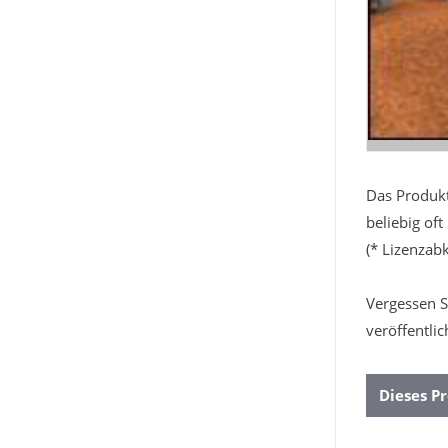
Das Produkt
beliebig of
(* Lizenza
Vergessen S
veröffentlic
Dieses Pr