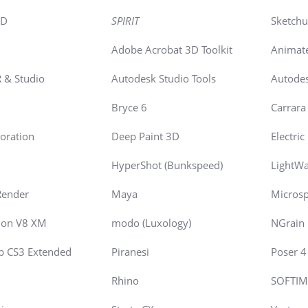
4D
SPIRIT
Sketch
Adobe Acrobat 3D Toolkit
Animate
R & Studio
Autodesk Studio Tools
Autodes
Bryce 6
Carrara 
oration
Deep Paint 3D
Electri
HyperShot (Bunkspeed)
LightW
Render
Maya
Microsp
ion V8 XM
modo (Luxology)
NGrain
p CS3 Extended
Piranesi
Poser 4 
9
Rhino
SOFTIM