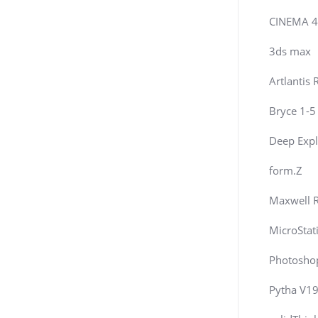
CINEMA 
3ds max
Artlantis 
Bryce 1-5
Deep Expl
form.Z
Maxwell 
MicroStat
Photosho
Pytha V1