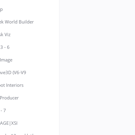
up
k World Builder
k Viz
3 - 6
c Image
ave3D (V6-V9
ot Interiors
 Producer
- 7
AGE|XSI