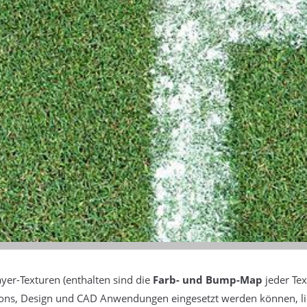
ayer-Texturen (enthalten sind die
Farb- und Bump-Map
jeder Tex
ons, Design und CAD Anwendungen eingesetzt werden können, l