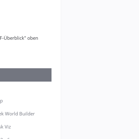
DF-Überblick" oben
up
k World Builder
k Viz