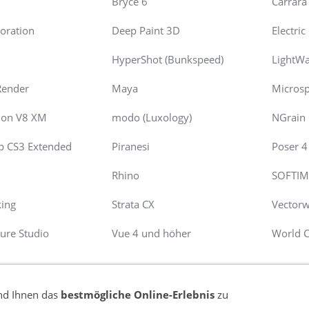
Bryce 6
Carrara 
oration
Deep Paint 3D
Electri
HyperShot (Bunkspeed)
LightW
Render
Maya
Microsp
ion V8 XM
modo (Luxology)
NGrain
p CS3 Extended
Piranesi
Poser 4 
9
Rhino
SOFTIM
king
Strata CX
Vectorw
ture Studio
Vue 4 und höher
World C
nd Ihnen das
bestmögliche Online-Erlebnis
zu