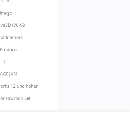
3 - 6
c Image
ave3D (V6-V9
ot Interiors
 Producer
- 7
AGE|XSI
orks 12 und höher
onstruction Set