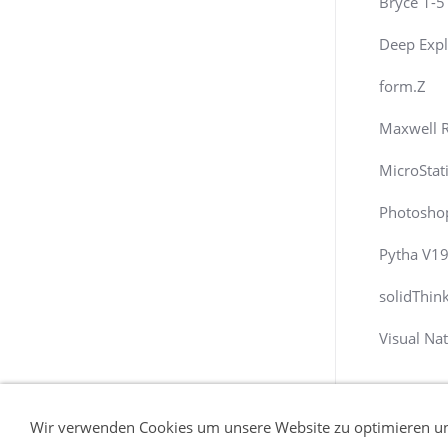
Bryce 1-5
Deep Expl
form.Z
Maxwell 
MicroStat
Photosho
Pytha V1
solidThin
Visual Na
Wir verwenden Cookies um unsere Website zu optimieren u