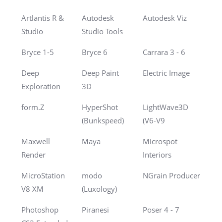
Artlantis R &
Autodesk
Autodesk Viz
Studio
Studio Tools
Bryce 1-5
Bryce 6
Carrara 3 - 6
Deep
Deep Paint
Electric Image
Exploration
3D
form.Z
HyperShot
LightWave3D
(Bunkspeed)
(V6-V9
Maxwell
Maya
Microspot
Render
Interiors
MicroStation
modo
NGrain Producer
V8 XM
(Luxology)
Photoshop
Piranesi
Poser 4 - 7