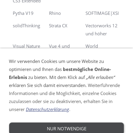
CS3 Extended
Pytha V19
Rhino
SOFTIMAGE|XSI
solidThinking
Strata CX
Vectorworks 12
und höher
Visual Nature
Vue 4 und
World
Studio
höher
Construction Set
Wir verwenden Cookies um unsere Website zu
optimieren und Ihnen das
bestmögliche Online-
Erlebnis
zu bieten. Mit dem Klick auf
„Alle erlauben“
erklären Sie sich damit einverstanden.
Weiterführende
Informationen und die Möglichkeit, einzelne Cookies
VERTRAG WIDERRUFEN
zuzulassen oder sie zu deaktivieren, erhalten Sie in
unserer
Datenschutzerklärung
.
Impressum
AGB
Widerrufsrecht
NUR NOTWENDIGE
DSGVO