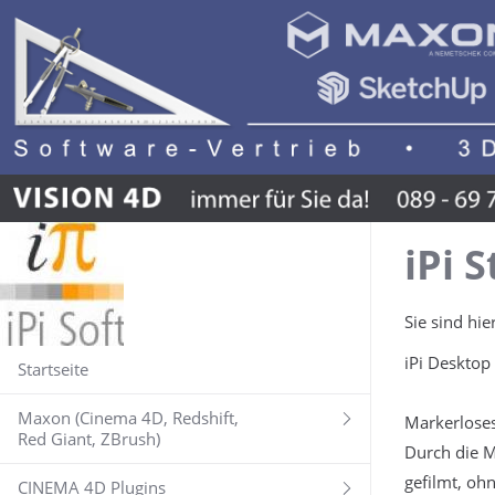
iPi 
Sie sind hie
iPi Desktop
Startseite
Maxon (Cinema 4D, Redshift,
Markerloses
Red Giant, ZBrush)
Durch die M
gefilmt, oh
CINEMA 4D Plugins
MAXON ONE