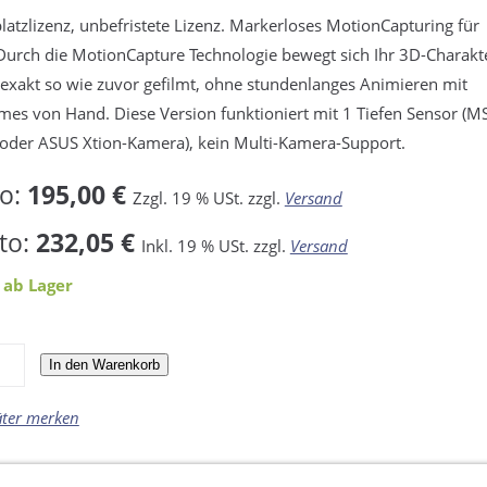
platzlizenz, unbefristete Lizenz. Markerloses MotionCapturing für
Durch die MotionCapture Technologie bewegt sich Ihr 3D-Charakt
 exakt so wie zuvor gefilmt, ohne stundenlanges Animieren mit
mes von Hand. Diese Version funktioniert mit 1 Tiefen Sensor (M
 oder ASUS Xtion-Kamera), kein Multi-Kamera-Support.
to:
195,00 €
Zzgl. 19 % USt. zzgl.
Versand
to:
232,05 €
Inkl. 19 % USt. zzgl.
Versand
 ab Lager
In den Warenkorb
äter merken