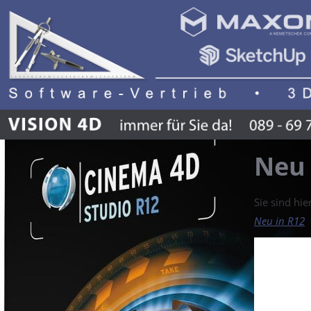
Neu 
Sie sind hie
Neu in R12