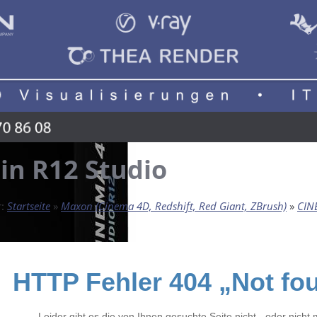
in R12 Studio
r:
Startseite
»
Maxon (Cinema 4D, Redshift, Red Giant, ZBrush)
»
CIN