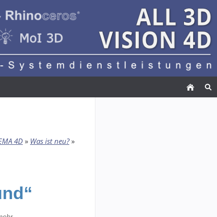
EMA 4D
»
Was ist neu?
»