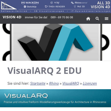
VisualARQ 2 EDU
Sie sind hier:
Startseite
»
Rhino
»
VisualARQ
»
Lizenzen