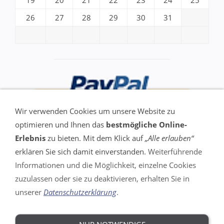
19
20
21
22
23
24
25
26
27
28
29
30
31
Wir verwenden Cookies um unsere Website zu
optimieren und Ihnen das
bestmögliche Online-
Erlebnis
zu bieten. Mit dem Klick auf
„Alle erlauben“
erklären Sie sich damit einverstanden.
Weiterführende
Informationen und die Möglichkeit, einzelne Cookies
VERTRAG WIDERRUFEN
zuzulassen oder sie zu deaktivieren, erhalten Sie in
unserer
Datenschutzerklärung
.
Impressum
AGB
Widerrufsrecht