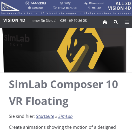
SimLab Composer 10
VR Floating
Sie sind hier:
Startseite
»
SimLab
Create animations showing the motion of a designed