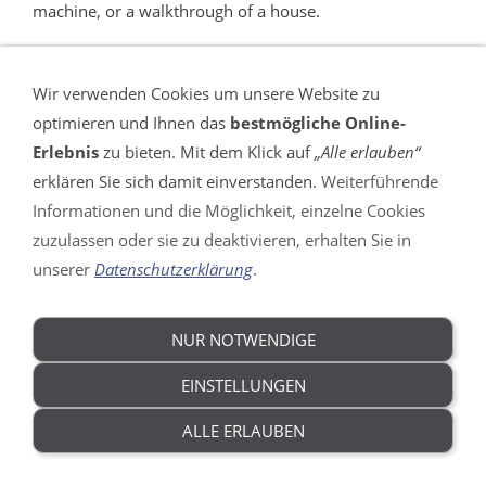
machine, or a walkthrough of a house.
Wir verwenden Cookies um unsere Website zu
optimieren und Ihnen das
bestmögliche Online-
VERTRAG WIDERRUFEN
Erlebnis
zu bieten. Mit dem Klick auf
„Alle erlauben“
erklären Sie sich damit einverstanden.
Weiterführende
Impressum
Informationen und die Möglichkeit, einzelne Cookies
AGB
zuzulassen oder sie zu deaktivieren, erhalten Sie in
Widerrufsrecht
unserer
Datenschutzerklärung
.
DSGVO
Datenschutz
Versandkosten
NUR NOTWENDIGE
Hilfe
EINSTELLUNGEN
ALLE ERLAUBEN